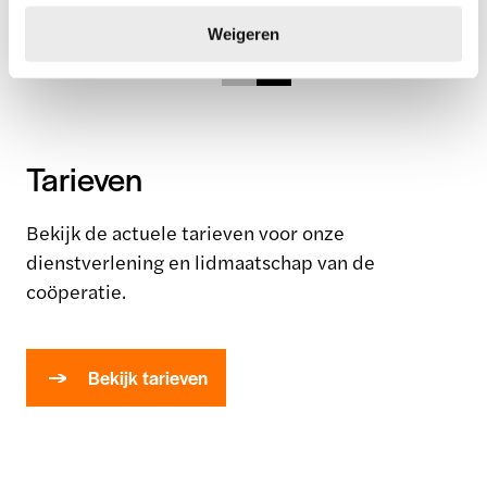
e
Weigeren
Connect Logistiek
Dock Services
Bekijk dienst
Bekijk dienst
Tarieven
Bekijk de actuele tarieven voor onze
dienstverlening en lidmaatschap van de
coöperatie.
Bekijk tarieven