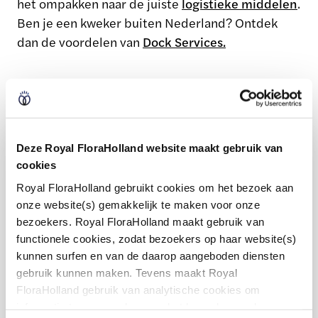
het ompakken naar de juiste
logistieke middelen
.
Ben je een kweker buiten Nederland? Ontdek
dan de voordelen van
Dock Services.
Deze Royal FloraHolland website maakt gebruik van
Ook verkopen op onze
cookies
Royal FloraHolland gebruikt cookies om het bezoek aan
sierteeltmarktplaats?
onze website(s) gemakkelijk te maken voor onze
bezoekers. Royal FloraHolland maakt gebruik van
Wil je jouw bloemen of planten ook verkopen
functionele cookies, zodat bezoekers op haar website(s)
op het Royal FloraHolland platform? Word lid
kunnen surfen en van de daarop aangeboden diensten
gebruik kunnen maken. Tevens maakt Royal
van onze coöperatie of kies ervoor om je
FloraHolland gebruik van analytische cookies om
producten aan te bieden zonder
informatie te verzamelen over het bezoekersgedrag op
lidmaatschap. Natuurlijk biedt lidmaatschap