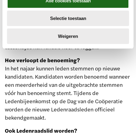
voorgedragen voor een verlengde
Alle cookies toestaan
e
herbenoeming van twee jaar;
c
treden leden uit volgens het rooster van
Selectie toestaan
t
aftreden.
i
e
Weigeren
Ledenraadsleden kunnen er ook voor kiezen om
tussentijds hun functie neer te leggen.
Hoe verloopt de benoeming?
In het najaar kunnen leden stemmen op nieuwe
kandidaten. Kandidaten worden benoemd wanneer
een meerderheid van de uitgebrachte stemmen
vóór hun benoeming stemt. Tijdens de
Ledenbijeenkomst op de Dag van de Coöperatie
worden de nieuwe Ledenraadsleden officieel
bekendgemaakt.
Ook Ledenraadslid worden?