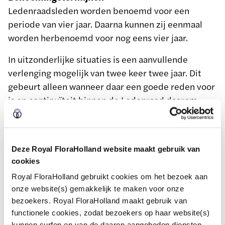
Ledenraadsleden worden benoemd voor een
periode van vier jaar. Daarna kunnen zij eenmaal
worden herbenoemd voor nog eens vier jaar.
In uitzonderlijke situaties is een aanvullende
verlenging mogelijk van twee keer twee jaar. Dit
gebeurt alleen wanneer daar een goede reden voor
is en continuïteit binnen de Ledenraad daarom
vraagt.
Rol van de Voordrachtscommissie
De Voordrachtscommissie begeleidt de werving,
Deze Royal FloraHolland website maakt gebruik van
selectie en voordracht van (her)benoemingen voor
cookies
de Ledenraad. De commissie beoordeelt of
Royal FloraHolland gebruikt cookies om het bezoek aan
kandidaten voldoen aan de gestelde criteria en ziet
onze website(s) gemakkelijk te maken voor onze
bezoekers. Royal FloraHolland maakt gebruik van
erop toe dat de samenstelling van de Ledenraad
functionele cookies, zodat bezoekers op haar website(s)
een goede weerspiegeling blijft van de coöperatie.
kunnen surfen en van de daarop aangeboden diensten