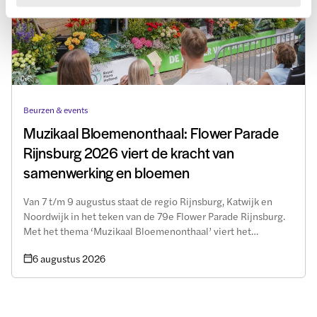
Beurzen & events
Muzikaal Bloemenonthaal: Flower Parade
Rijnsburg 2026 viert de kracht van
samenwerking en bloemen
Van 7 t/m 9 augustus staat de regio Rijnsburg, Katwijk en
Noordwijk in het teken van de 79e Flower Parade Rijnsburg.
Met het thema ‘Muzikaal Bloemenonthaal’ viert het
evenement vakmanschap, innovatie en verbinding. Royal
6 augustus 2026
FloraHolland is trots sponsor en gastheer.