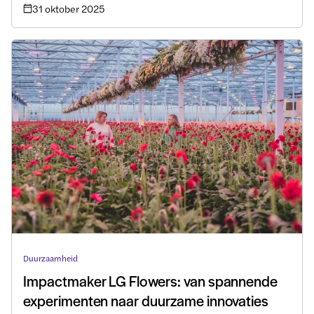
31 oktober 2025
een nog duurzamer geheel.
Duurzaamheid
Impactmaker LG Flowers: van spannende
experimenten naar duurzame innovaties