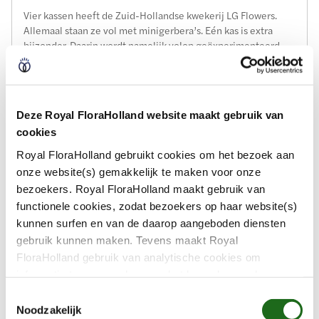
Vier kassen heeft de Zuid-Hollandse kwekerij LG Flowers.
Allemaal staan ze vol met minigerbera’s. Eén kas is extra
bijzonder. Daarin wordt namelijk volop geëxperimenteerd.
Onder andere met chemievrij kweken.
25 november 2025
Deze Royal FloraHolland website maakt gebruik van
cookies
Royal FloraHolland gebruikt cookies om het bezoek aan
onze website(s) gemakkelijk te maken voor onze
bezoekers. Royal FloraHolland maakt gebruik van
functionele cookies, zodat bezoekers op haar website(s)
kunnen surfen en van de daarop aangeboden diensten
gebruik kunnen maken. Tevens maakt Royal
FloraHolland gebruik van analytische cookies om
informatie te verzamelen over het bezoekersgedrag op
haar website(s). Door middel van deze cookies wordt
T
géén informatie bewaard waarmee uw identiteit kan
Noodzakelijk
o