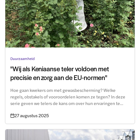
Duurzaamheid
"Wij als Keniaanse teler voldoen met
precisie en zorg aan de EU-normen"
Hoe gaan kwekers om met gewasbescherming? Welke
regels, obstakels of vooroordelen komen ze tegen? In deze
serie geven we telers de kans om over hun ervaringen te
vertellen. Nancy Kurgat van Sian Flowers in Kenia produceert
27 augustus 2025
onder andere rozen en zomerbloemen.