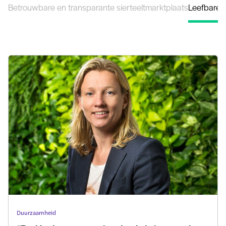
Betrouwbare en transparante sierteeltmarktplaats
Leefbare 
Duurzaamheid