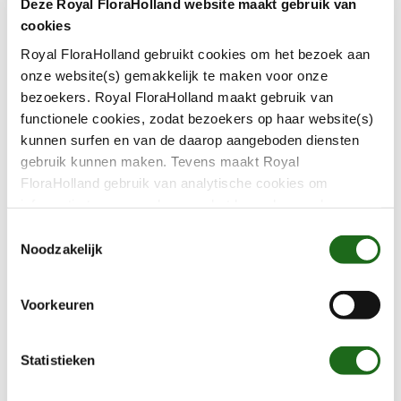
Deze Royal FloraHolland website maakt gebruik van
Potroos
cookies
Rhododendron Sims
Royal FloraHolland gebruikt cookies om het bezoek aan
Schlumbergera & Rhipsalidopsis
onze website(s) gemakkelijk te maken voor onze
bezoekers. Royal FloraHolland maakt gebruik van
functionele cookies, zodat bezoekers op haar website(s)
Elk product moet aan de VBN-
kunnen surfen en van de daarop aangeboden diensten
productspecificaties voldoen. Voor de Quality-
gebruik kunnen maken. Tevens maakt Royal
producten en -veilgroepen gelden extra eisen.
FloraHolland gebruik van analytische cookies om
De veilingmeester geeft aan of je in aanmerking
informatie te verzamelen over het bezoekersgedrag op
komt voor RFH Quality Veilen.
haar website(s). Door middel van deze cookies wordt
T
géén informatie bewaard waarmee uw identiteit kan
Noodzakelijk
o
worden achterhaald en bezoekersgegevens blijven
e
Gerelateerde vragen
anoniem. U gaat akkoord met deze cookies als u onze
s
Voorkeuren
website(s) blijft gebruiken.
t
Welke veilgroepen bloemen zijn er?
e
m
Statistieken
m
Welke veilgroepen planten zijn er?