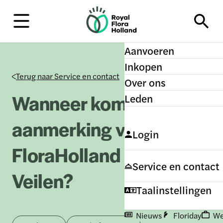
H
o
m
e
Aanvoeren
Inkopen
Terug naar Service en contact
Over ons
Wanneer kom ik in
Leden
aanmerking voor Royal
Login
FloraHolland Quality
Service en contact
Veilen?
Taalinstellingen
Nieuws
Floriday
We