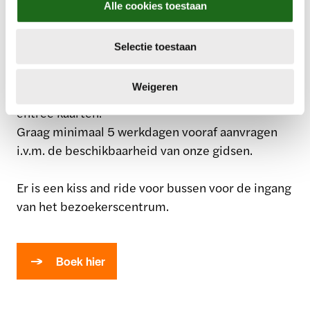
Alle cookies toestaan
met gids?
e
c
Selectie toestaan
t
Iedereen kan een zelftour volgen via Izi.Travel.
i
Voor een rondleiding met gids, vul dan het
e
Weigeren
formulier in. Een gids kost € 145,-, exclusief
entree kaarten.
Graag minimaal 5 werkdagen vooraf aanvragen
i.v.m. de beschikbaarheid van onze gidsen.
Er is een kiss and ride voor bussen voor de ingang
van het bezoekerscentrum.
Boek hier