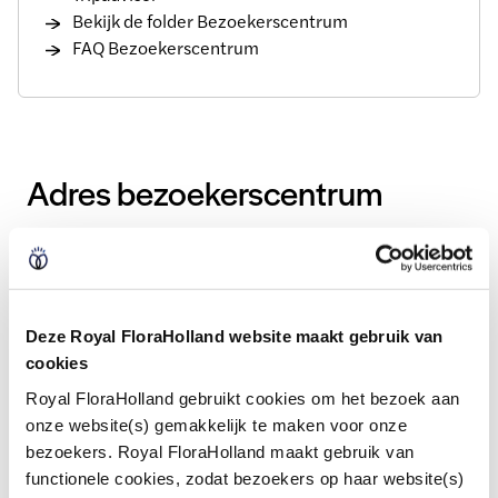
Bekijk de folder Bezoekerscentrum
FAQ Bezoekerscentrum
Adres bezoekerscentrum
Bezoekadres:
Legmeerdijk 313
1431 GB Aalsmeer
Deze Royal FloraHolland website maakt gebruik van
cookies
Routebeschrijving
Royal FloraHolland gebruikt cookies om het bezoek aan
De sierteeltmarktplaats is gemakkelijk te
onze website(s) gemakkelijk te maken voor onze
bereiken met de auto via de snelweg A4 (afslag
bezoekers. Royal FloraHolland maakt gebruik van
Aalsmeer / Hoofddorp), N201 en N231. Parkeren
functionele cookies, zodat bezoekers op haar website(s)