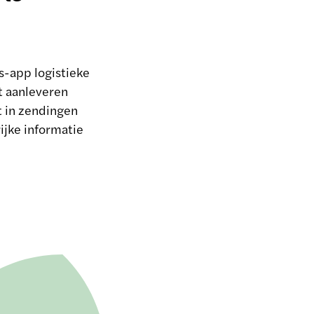
-app logistieke
t aanleveren
ht in zendingen
rijke informatie