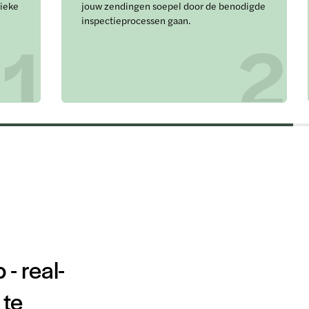
tieke
jouw zendingen soepel door de benodigde
inspectieprocessen gaan.
1
2
- real-
 te