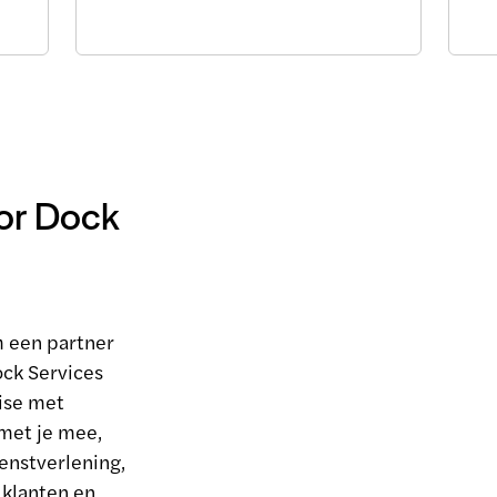
or Dock
m een partner
ock Services
ise met
met je mee,
enstverlening,
 klanten en