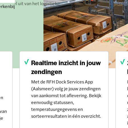
derdeel uit van het logistieke
rkenbij
Realtime inzicht in jouw
zendingen
Met de RFH Dock Services App
(Aalsmeer) volg je jouw zendingen
van aankomst tot aflevering. Bekijk
en
eenvoudig statussen,
temperatuurgegevens en
 van
sorteerresultaten in één overzicht.
je
n