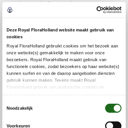
Code- en prijslijst fust per 6 juli 2026
Overzicht prijswijzigingen fust per 6 juli 2026
Deze Royal FloraHolland website maakt gebruik van
Archief Code- en prijslijst
cookies
veilingfust
Royal FloraHolland gebruikt cookies om het bezoek aan
onze website(s) gemakkelijk te maken voor onze
Bekijk wijzigingen van de afgelopen jaren
bezoekers. Royal FloraHolland maakt gebruik van
functionele cookies, zodat bezoekers op haar website(s)
Je kunt bovenstaande bestanden op A3-papier afdrukken.
kunnen surfen en van de daarop aangeboden diensten
gebruik kunnen maken. Tevens maakt Royal
FloraHolland gebruik van analytische cookies om
Uitgelicht
informatie te verzamelen over het bezoekersgedrag op
haar website(s). Door middel van deze cookies wordt
T
géén informatie bewaard waarmee uw identiteit kan
Noodzakelijk
o
worden achterhaald en bezoekersgegevens blijven
e
anoniem. U gaat akkoord met deze cookies als u onze
Fc588
s
Voorkeuren
website(s) blijft gebruiken.