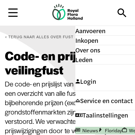
H
o
m
e
Aanvoeren
TERUG NAAR
ALLES OVER FUST
Inkopen
Over ons
Code- en prijslijst
Leden
veilingfust
Login
De code- en prijslijst van veilingfust biedt
een overzicht van alle fustcodes en
Service en contact
bijbehorende prijzen (excl. BTW). De
grondstoffenmarkten zijn momenteel
Taalinstellingen
verstoord. We verwachten daarom vaker
prijswijzigingen door te voeren dan je van
Nieuws
Floriday
We