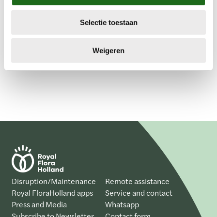
c
Other
Selectie toestaan
t
i
e
Weigeren
Disruption/Maintenance
Remote assistance
Royal FloraHolland apps
Service and contact
Press and Media
Whatsapp
Subscribe to Newsletter
Contact form