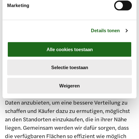
werden benötigt, um ausreichende Kapazitäten für
i
Marketing
n
die Verarbeitung und rechtzeitige Lieferung von
g
Blumen und Pflanzen zu gewährleisten. Damit sind
s
alle drei Hubs für die Zukunft gleich wichtig. Royal
Details tonen
s
FloraHolland möchte diese drei Drehkreuze so
e
effizient wie möglich für die logistischen Abläufe
l
Alle cookies toestaan
und die Lagerung von Ressourcen nutzen und
e
gleichzeitig den Transport zwischen den Hubs
c
Selectie toestaan
unter dem Gesichtspunkt der Nachhaltigkeit und
t
i
der Kosten minimieren. Daher ermutigt Royal
e
FloraHolland Mitglieder und Gärtner, ihre Blumen
Weigeren
und Pflanzen an einem Hub auf der Grundlage von
Daten anzubieten, um eine bessere Verteilung zu
schaffen und Käufer dazu zu ermutigen, möglichst
an den Standorten einzukaufen, die in ihrer Nähe
liegen. Gemeinsam werden wir dafür sorgen, dass
die verfügbaren Flächen so effizient wie möglich