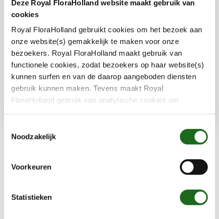
einem Grundsatz: Gemeinsam sind wir stark.
Deze Royal FloraHolland website maakt gebruik van
Royal FloraHolland verbindet Züchter, Wissen
cookies
und Chancen. So schaffen wir Wert für alle
Royal FloraHolland gebruikt cookies om het bezoek aan
Mitglieder, heute und für die kommenden
onze website(s) gemakkelijk te maken voor onze
bezoekers. Royal FloraHolland maakt gebruik van
Generationen.
functionele cookies, zodat bezoekers op haar website(s)
kunnen surfen en van de daarop aangeboden diensten
gebruik kunnen maken. Tevens maakt Royal
Mehr lesen
FloraHolland gebruik van analytische cookies om
informatie te verzamelen over het bezoekersgedrag op
haar website(s). Door middel van deze cookies wordt
T
géén informatie bewaard waarmee uw identiteit kan
Noodzakelijk
Unsere Standorte (Hubs)
o
worden achterhaald en bezoekersgegevens blijven
e
anoniem. U gaat akkoord met deze cookies als u onze
s
Voorkeuren
Royal FloraHolland verfügt in den Niederlanden
website(s) blijft gebruiken.
t
über mehrere Standorte: Aalsmeer, Naaldwijk,
e
Rijnsburg und Eelde. Die drei physischen
m
Statistieken
Drehkreuze (Aalsmeer, Naaldwijk, Rijnsburg)
m