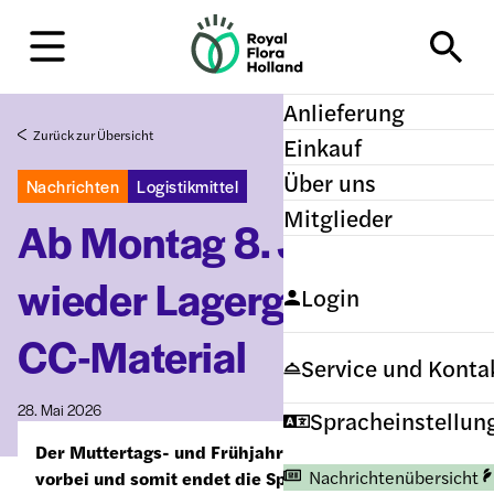
H
o
m
e
Anlieferung
Zurück zur Übersicht
Einkauf
Über uns
Nachrichten
Logistikmittel
Mitglieder
Ab Montag 8. Juni 2026
wieder Lagergebühren
Login
CC-Material
Service und Konta
28. Mai 2026
Spracheinstellun
Der Muttertags- und Frühjahrsansturm ist wieder
Nachrichtenübersicht
vorbei und somit endet die Spitzenzeit in der