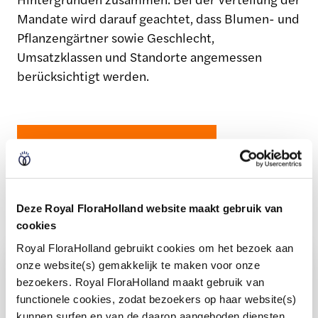
Mandate wird darauf geachtet, dass Blumen- und
Pflanzengärtner sowie Geschlecht,
Umsatzklassen und Standorte angemessen
berücksichtigt werden.
Zusammensetzung ansehen
Deze Royal FloraHolland website maakt gebruik van
cookies
Royal FloraHolland gebruikt cookies om het bezoek aan
onze website(s) gemakkelijk te maken voor onze
Gespannt, wer dem
bezoekers. Royal FloraHolland maakt gebruik van
functionele cookies, zodat bezoekers op haar website(s)
Mitgliederrat angehört?
kunnen surfen en van de daarop aangeboden diensten