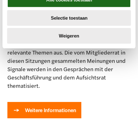
Mitgliedersitzungen im In- und Ausland. Bei den
e
Mitgliedersitzungen ist in der Regel auch ein
c
Mitglied des Managementteams anwesend, das
Selectie toestaan
t
i
über wichtige Themen innerhalb von Royal
e
FloraHolland berichtet. Darüber hinaus tauscht
Weigeren
sich der Mitgliederrat mit den Mitgliedern über
relevante Themen aus. Die vom Mitgliederrat in
diesen Sitzungen gesammelten Meinungen und
Signale werden in den Gesprächen mit der
Geschäftsführung und dem Aufsichtsrat
thematisiert.
Weitere Informationen