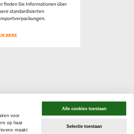
er finden Sie Informationen über
sere standardisierten
ansportverpackungen.
EW HERE
Alle cookies toestaan
aken voor
ers op haar
Selectie toestaan
 Tevens maakt