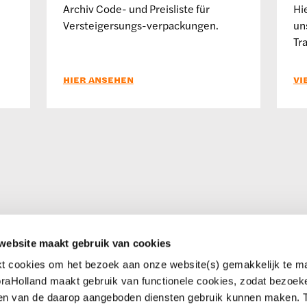
Archiv Code- und Preisliste für
Hi
Versteigersungs-verpackungen.
un
Tr
HIER ANSEHEN
VI
website maakt gebruik van cookies
kt cookies om het bezoek aan onze website(s) gemakkelijk te m
Fernhilfe
raHolland maakt gebruik van functionele cookies, zodat bezoek
 apps
Service und Kontakt
 en van de daarop aangeboden diensten gebruik kunnen maken.