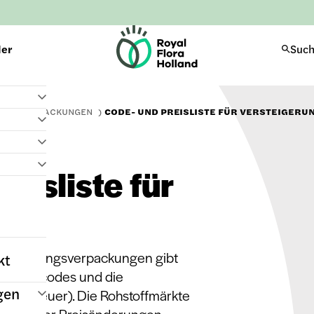
H
der
Suc
o
m
e
TEL
VERPACKUNGEN
CODE- UND PREISLISTE FÜR VERSTEIGER
eisliste für
gen
ersteigerungsverpackungen gibt
kt
ackungscodes und die
gen
msatzsteuer). Die Rohstoffmärkte