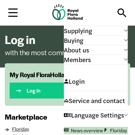
H
o
m
e
Supplying
Log in
Buying
About us
with the most commonly used services
Members
My Royal FloraHolland
Login
Log in
Service and contact
Language Settings
Marketplace
Floriday
News overview
Floriday