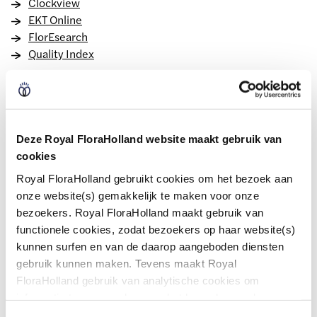
Clockview
EKT Online
FlorEsearch
Quality Index
Financial
Certificates
Deze Royal FloraHolland website maakt gebruik van
Statement online
cookies
Temporary exemption from member obligations
Trading scheme
Royal FloraHolland gebruikt cookies om het bezoek aan
onze website(s) gemakkelijk te maken voor onze
bezoekers. Royal FloraHolland maakt gebruik van
Logistics
functionele cookies, zodat bezoekers op haar website(s)
kunnen surfen en van de daarop aangeboden diensten
Collecting and returning packaging
gebruik kunnen maken. Tevens maakt Royal
Dock reservation
FloraHolland gebruik van analytische cookies om
Logistic supplies online
informatie te verzamelen over het bezoekersgedrag op
Resend messages
haar website(s). Door middel van deze cookies wordt