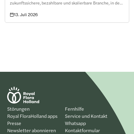
zukunftssichere, bezahlbare und skalierbare Branche, in der
Gärtner, Käufer und Logistikpartner weiterhin effizient
13. Juli 2026
zusammenarbeiten können?
Störungen
Fernhilfe
Royal FloraHolland apps
Service und Kontakt
Presse
Whatsapp
Newsletter abonnieren
Kontaktformular