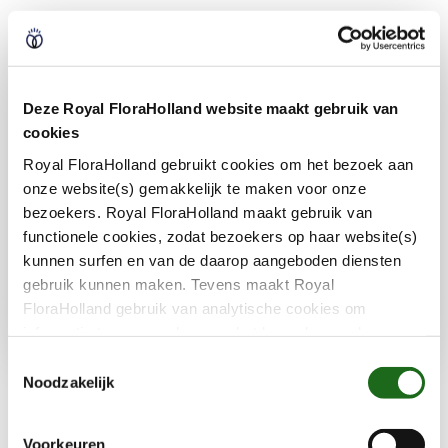
Jahresbericht 2025
Deze Royal FloraHolland website maakt gebruik van
In diesem Jahresbericht widmen wir uns den
cookies
Entwicklungen des Jahres 2025. Der
Royal FloraHolland gebruikt cookies om het bezoek aan
amtierende CEO David van Mechelen blickt
onze website(s) gemakkelijk te maken voor onze
zurück und nach vorne.
bezoekers. Royal FloraHolland maakt gebruik van
functionele cookies, zodat bezoekers op haar website(s)
kunnen surfen en van de daarop aangeboden diensten
gebruik kunnen maken. Tevens maakt Royal
Jahresbericht 2024 lesen (Englisch)
FloraHolland gebruik van analytische cookies om
informatie te verzamelen over het bezoekersgedrag op
haar website(s). Door middel van deze cookies wordt
T
géén informatie bewaard waarmee uw identiteit kan
Noodzakelijk
Archiv der Jahresberichte
o
worden achterhaald en bezoekersgegevens blijven
e
anoniem. U gaat akkoord met deze cookies als u onze
s
Unsere Jahresberichte sind auf Niederländisch und
Voorkeuren