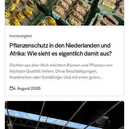
Nachhaltigkeit
Pflanzenschutz in den Niederlanden und
Afrika: Wie sieht es eigentlich damit aus?
Züchter aus aller Welt möchten Blumen und Pflanzen von
höchster Qualität liefern. Ohne Beschädigungen,
Krankheiten oder Schädlinge. Und mit einer guten
Haltbarkeit in der Vase. Chemische Mittel sind das letzte
4. August 2026
Mittel. Dennoch gibt es zu diesem Thema noch viele
Unklarheiten.