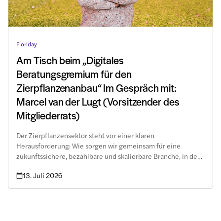
Floriday
Am Tisch beim „Digitales
Beratungsgremium für den
Zierpflanzenanbau“ Im Gespräch mit:
Marcel van der Lugt (Vorsitzender des
Mitgliederrats)
Der Zierpflanzensektor steht vor einer klaren
Herausforderung: Wie sorgen wir gemeinsam für eine
zukunftssichere, bezahlbare und skalierbare Branche, in der
Gärtner, Käufer und Logistikpartner weiterhin effizient
13. Juli 2026
zusammenarbeiten können?