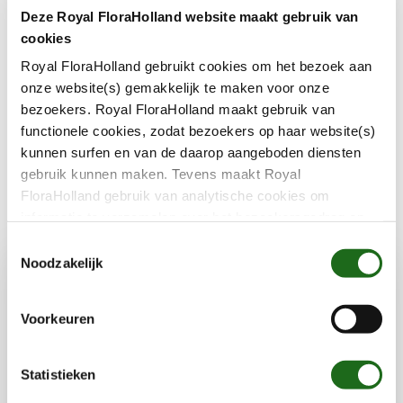
Sehen Sie sich das Video an, in dem unsere
Deze Royal FloraHolland website maakt gebruik van
Geschichte in einer Minute erzählt wird: Wer wir
cookies
sind, was wir tun und was wir für unsere
Royal FloraHolland gebruikt cookies om het bezoek aan
Mitglieder, Gärtner, Einkäufer und die
onze website(s) gemakkelijk te maken voor onze
Zierpflanzenbranche bedeuten.
bezoekers. Royal FloraHolland maakt gebruik van
functionele cookies, zodat bezoekers op haar website(s)
kunnen surfen en van de daarop aangeboden diensten
gebruik kunnen maken. Tevens maakt Royal
FloraHolland gebruik van analytische cookies om
informatie te verzamelen over het bezoekersgedrag op
haar website(s). Door middel van deze cookies wordt
T
géén informatie bewaard waarmee uw identiteit kan
Noodzakelijk
o
worden achterhaald en bezoekersgegevens blijven
Gemeinsam mit Ihnen
e
anoniem. U gaat akkoord met deze cookies als u onze
s
Voorkeuren
website(s) blijft gebruiken.
t
e
Die Welt verändert sich rasend schnell, und
m
Statistieken
Royal FloraHolland hält Schritt. Gemeinsam
m