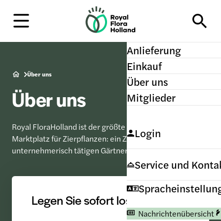
H
o
m
e
Anlieferung
Einkauf
Über uns
Über uns
Über uns
Mitglieder
Royal FloraHolland ist der größte internationale
Login
Marktplatz für Zierpflanzen: ein Zusammenschluss von
unternehmerisch tätigen Gärtnern.
Service und Konta
Spracheinstellun
Legen Sie sofort los
Nachrichtenübersicht