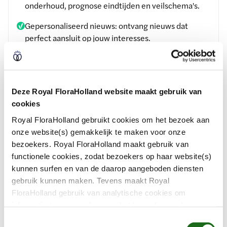
onderhoud, prognose eindtijden en veilschema's.
Gepersonaliseerd nieuws: ontvang nieuws dat
perfect aansluit op jouw interesses.
Meldingen bij storingen: blijf altijd op de hoogte
met real-time updates en pushnotificaties.
Deze Royal FloraHolland website maakt gebruik van
cookies
Prognose eindtijden: krijg snel inzicht in verwachte
eindtijden van processen.
Royal FloraHolland gebruikt cookies om het bezoek aan
onze website(s) gemakkelijk te maken voor onze
Evenementeninfo: bekijk aankomende
bezoekers. Royal FloraHolland maakt gebruik van
evenementen, voeg ze toe aan je agenda en meld je
functionele cookies, zodat bezoekers op haar website(s)
aan.
kunnen surfen en van de daarop aangeboden diensten
gebruik kunnen maken. Tevens maakt Royal
Service & contact: krijg snel antwoord op je vragen
FloraHolland gebruik van analytische cookies om
of neem direct contact op met het Klant Contact
informatie te verzamelen over het bezoekersgedrag op
Center.
haar website(s). Door middel van deze cookies wordt
T