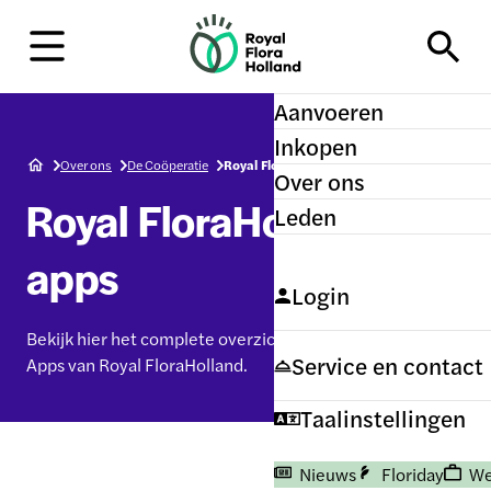
H
o
m
e
Aanvoeren
Inkopen
Over ons
De Coöperatie
Royal FloraHolland apps
Over ons
Royal FloraHolland
Leden
apps
Login
Bekijk hier het complete overzicht van de beschikbare
Service en contact
Apps van Royal FloraHolland.
Taalinstellingen
Nieuws
Floriday
We