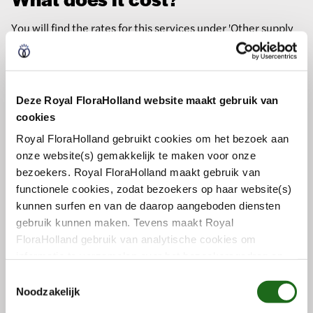
You will find the rates for this services under 'Other supply
rates', on the page: Rates for members and suppliers.
Rates for members and suppliers
Deze Royal FloraHolland website maakt gebruik van
How does it work?
cookies
Royal FloraHolland gebruikt cookies om het bezoek aan
Clockview is a low-threshold web service. You experience
onze website(s) gemakkelijk te maken voor onze
the atmosphere at the clock from a distance. Clockview
bezoekers. Royal FloraHolland maakt gebruik van
shows almost the same information as the physical clocks
functionele cookies, zodat bezoekers op haar website(s)
at our export locations. You can also hear the auctioneer.
kunnen surfen en van de daarop aangeboden diensten
gebruik kunnen maken. Tevens maakt Royal
For each clock you see:
FloraHolland gebruik van analytische cookies om
The current auction group,
informatie te verzamelen over het bezoekersgedrag op
haar website(s). Door middel van deze cookies wordt
The number of trolleys in the auction group,
T
géén informatie bewaard waarmee uw identiteit kan
Noodzakelijk
o
The auction times.
worden achterhaald en bezoekersgegevens blijven
e