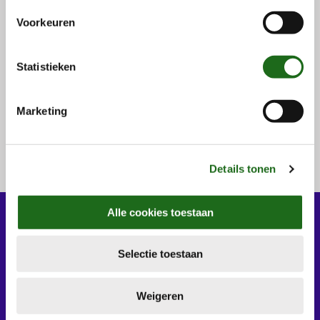
anoniem. U gaat akkoord met deze cookies als u onze
s
Voorkeuren
website(s) blijft gebruiken.
t
e
m
Statistieken
More information?
m
Please contact Customer Contact
i
Marketing
Center
n
g
s
Details tonen
s
e
l
Alle cookies toestaan
Most visited
e
c
Selectie toestaan
t
i
Impactmakers: from rose cuttings to valuable compost
e
Weigeren