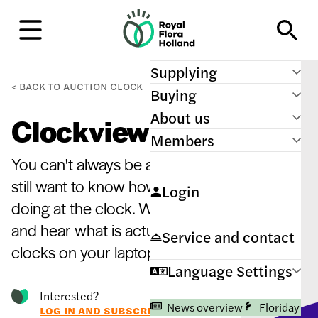
H
o
m
e
Supplying
BACK TO
AUCTION CLOCK
Buying
About us
Clockview
Members
You can't always be at the auction, but you
still want to know how your products are
Login
doing at the clock. With Clockview you see
and hear what is actually happening at the
Service and contact
clocks on your laptop or PC.
Language Settings
Interested?
News overview
Floriday
LOG IN AND SUBSCRIBE