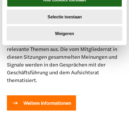
Mitgliedersitzungen im In- und Ausland. Bei den
e
Mitgliedersitzungen ist in der Regel auch ein
c
Mitglied des Managementteams anwesend, das
Selectie toestaan
t
i
über wichtige Themen innerhalb von Royal
e
FloraHolland berichtet. Darüber hinaus tauscht
Weigeren
sich der Mitgliederrat mit den Mitgliedern über
relevante Themen aus. Die vom Mitgliederrat in
diesen Sitzungen gesammelten Meinungen und
Signale werden in den Gesprächen mit der
Geschäftsführung und dem Aufsichtsrat
thematisiert.
Weitere Informationen