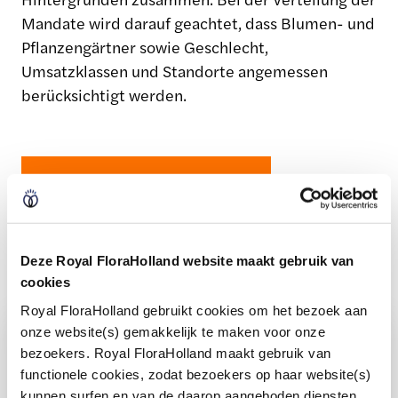
Mandate wird darauf geachtet, dass Blumen- und
Pflanzengärtner sowie Geschlecht,
Umsatzklassen und Standorte angemessen
berücksichtigt werden.
Zusammensetzung ansehen
Deze Royal FloraHolland website maakt gebruik van
cookies
Royal FloraHolland gebruikt cookies om het bezoek aan
onze website(s) gemakkelijk te maken voor onze
Gespannt, wer dem
bezoekers. Royal FloraHolland maakt gebruik van
functionele cookies, zodat bezoekers op haar website(s)
Mitgliederrat angehört?
kunnen surfen en van de daarop aangeboden diensten