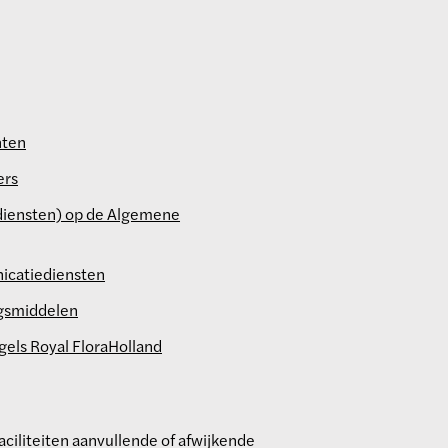
hten
ers
(diensten) op de Algemene
icatiediensten
ngsmiddelen
els Royal FloraHolland
ciliteiten aanvullende of afwijkende