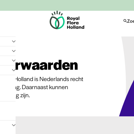
H
Zo
o
m
e
oorwaarden
 FloraHolland is Nederlands recht
oepassing. Daarnaast kunnen
assing zijn.