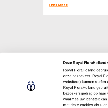
LEES MEER
Deze Royal FloraHolland 
Royal FloraHolland gebrui
Storingen/gepland
onze bezoekers. Royal Flo
Royal FloraHolland
website(s) kunnen surfen
Pers en Media
Royal FloraHolland gebrui
Aanmelden nieuwsb
bezoekersgedrag op haar w
Intranet Royal Flor
waarmee uw identiteit kan
met deze cookies als u onz