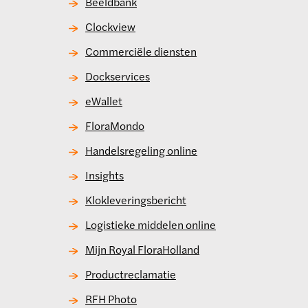
Beeldbank
Clockview
Commerciële diensten
Dockservices
eWallet
FloraMondo
Handelsregeling online
Insights
Klokleveringsbericht
Logistieke middelen online
Mijn Royal FloraHolland
Productreclamatie
RFH Photo