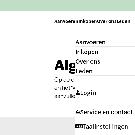
Aanvoeren
Inkopen
Over ons
Leden
Aanvoeren
Inkopen
Algemene v
Over ons
Leden
Op de dienstverlening van Royal
en het 'Veilingreglement' van t
Login
aanvullende bepalingen van toep
Service en contact
Taalinstellingen