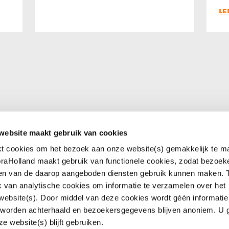
LE
website maakt gebruik van cookies
kt cookies om het bezoek aan onze website(s) gemakkelijk te m
 onderhoud
Service en contact
raHolland maakt gebruik van functionele cookies, zodat bezoek
 apps
Hulp op afstand
 en van de daarop aangeboden diensten gebruik kunnen maken.
Whatsapp
k van analytische cookies om informatie te verzamelen over het
rief
Contactformulier
ebsite(s). Door middel van deze cookies wordt géén informati
aHolland
Locaties
 worden achterhaald en bezoekersgegevens blijven anoniem. U 
e website(s) blijft gebruiken.