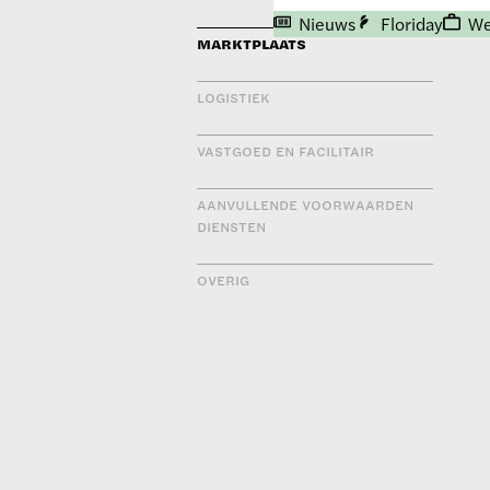
Nieuws
Floriday
We
MARKTPLAATS
LOGISTIEK
VASTGOED EN FACILITAIR
AANVULLENDE VOORWAARDEN
DIENSTEN
OVERIG