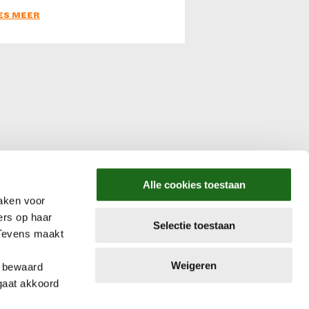
ES MEER
Alle cookies toestaan
aken voor
ers op haar
Selectie toestaan
 Tevens maakt
Weigeren
e bewaard
gaat akkoord