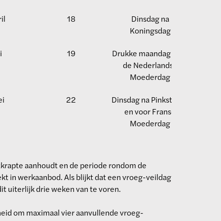
il
18
Dinsdag na
Koningsdag
i
19
Drukke maandag voor
de Nederlandse
Moederdag
ei
22
Dinsdag na Pinksteren
en voor Franse
Moederdag
tkrapte aanhoudt en de periode rondom de
kt in werkaanbod. Als blijkt dat een vroeg-veildag
t uiterlijk drie weken van te voren.
jkheid om maximaal vier aanvullende vroeg-