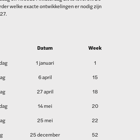
er welke exacte ontwikkelingen er nodig zijn
027.
Datum
Week
dag
1 januari
1
ag
6 april
15
ag
27 april
18
dag
14 mei
20
ag
25 mei
22
ag
25 december
52