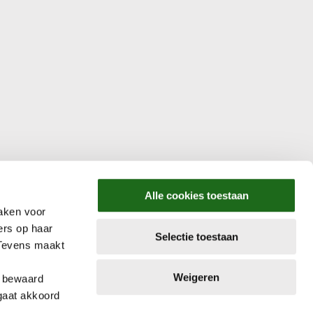
Alle cookies toestaan
aken voor
ers op haar
Selectie toestaan
 Tevens maakt
Weigeren
e bewaard
gaat akkoord