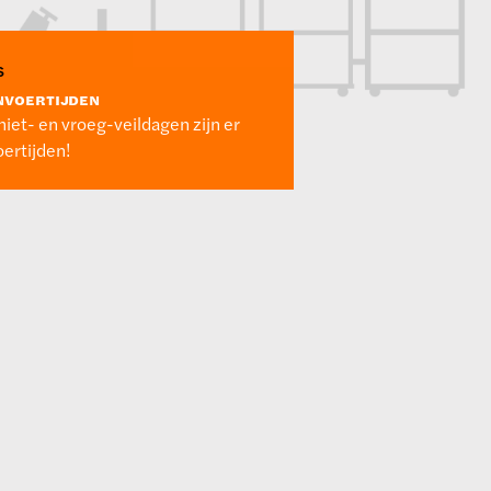
s
NVOERTIJDEN
niet- en vroeg-veildagen zijn er
ertijden!