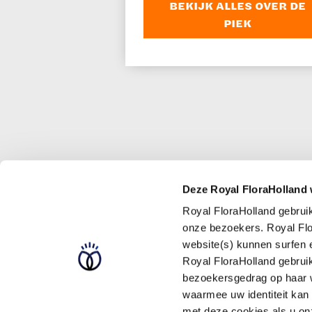
BEKIJK ALLES OVER DE
PIEK
Deze Royal FloraHolland 
Royal FloraHolland gebrui
Storingen/gepland
onze bezoekers. Royal Flo
Royal FloraHolland
website(s) kunnen surfen
Pers en Media
Royal FloraHolland gebrui
Aanmelden nieuwsb
bezoekersgedrag op haar w
Intranet Royal Flor
waarmee uw identiteit kan
met deze cookies als u onz