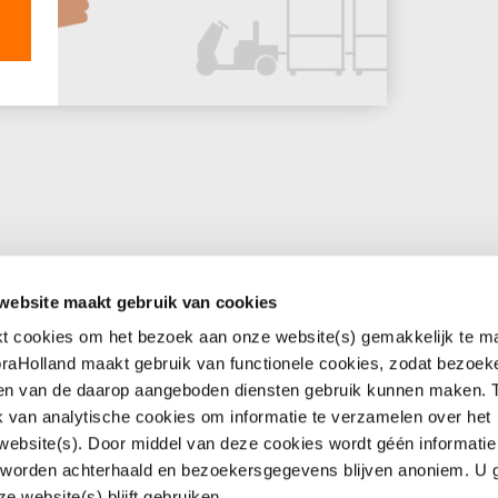
website maakt gebruik van cookies
kt cookies om het bezoek aan onze website(s) gemakkelijk te m
 onderhoud
Service en contact
raHolland maakt gebruik van functionele cookies, zodat bezoek
 apps
Hulp op afstand
 en van de daarop aangeboden diensten gebruik kunnen maken.
Whatsapp
k van analytische cookies om informatie te verzamelen over het
rief
Contactformulier
ebsite(s). Door middel van deze cookies wordt géén informati
aHolland
Locaties
 worden achterhaald en bezoekersgegevens blijven anoniem. U 
e website(s) blijft gebruiken.