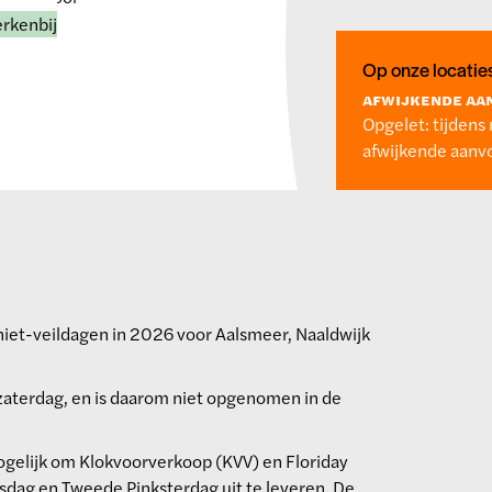
rkenbij
Op onze locatie
AFWIJKENDE AA
Opgelet: tijdens 
afwijkende aanvo
niet-veildagen in 2026 voor Aalsmeer, Naaldwijk
zaterdag, en is daarom niet opgenomen in de
mogelijk om Klokvoorverkoop (KVV) en Floriday
sdag en Tweede Pinksterdag uit te leveren. De