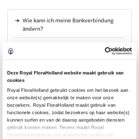
Wie kann ich meine Bankverbindung
ändern?
Wie kann ich Newsletter abonnieren
oder abbestellen?
Deze Royal FloraHolland website maakt gebruik van
Wie kann ich mein Passwort für Mein
cookies
Royal FloraHolland ändern?
Royal FloraHolland gebruikt cookies om het bezoek aan
onze website(s) gemakkelijk te maken voor onze
Wie kann ich meine
bezoekers. Royal FloraHolland maakt gebruik van
Unternehmensdaten ändern?
functionele cookies, zodat bezoekers op haar website(s)
kunnen surfen en van de daarop aangeboden diensten
Wie ändere ich meine E-Mail-Adresse
gebruik kunnen maken. Tevens maakt Royal
FloraHolland gebruik van analytische cookies om
oder Telefonnummer einer