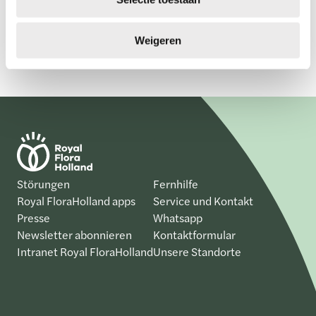
t
i
e
Weigeren
Störungen
Fernhilfe
Royal FloraHolland apps
Service und Kontakt
Presse
Whatsapp
Newsletter abonnieren
Kontaktformular
Intranet Royal FloraHolland
Unsere Standorte