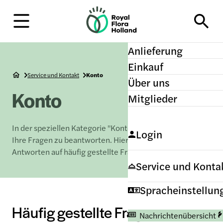
H
o
m
e
Anlieferung
Einkauf
Service und Kontakt
Konto
Über uns
Konto
Mitglieder
In der speziellen Kategorie "Konto" sind wir bereit, alle
Login
Ihre Fragen zu beantworten. Hier finden Sie alle
Antworten auf häufig gestellte Fragen.
Service und Konta
Spracheinstellun
Häufig gestellte Fragen
Nachrichtenübersicht